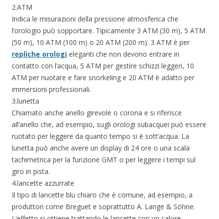
2.ATM
Indica le misurazioni della pressione atmosferica che
l’orologio può sopportare. Tipicamente 3 ATM (30 m), 5 ATM
(50 m), 10 ATM (100 m) o 20 ATM (200 m). 3 ATM è per
repliche orologi
eleganti che non devono entrare in
contatto con l’acqua, 5 ATM per gestire schizzi leggeri, 10
ATM per nuotare e fare snorkeling e 20 ATM è adatto per
immersioni professionali.
3.lunetta
Chiamato anche anello girevole o corona e si riferisce
all’anello che, ad esempio, sugli orologi subacquei può essere
ruotato per leggere da quanto tempo si è sott’acqua. La
lunetta può anche avere un display di 24 ore o una scala
tachimetrica per la funzione GMT o per leggere i tempi sul
giro in pista.
4.lancette azzurrate
Il tipo di lancette blu chiaro che è comune, ad esempio, a
produttori come Breguet e soprattutto A. Lange & Söhne.
L’effetto si ottiene trattando le lancette con un calore