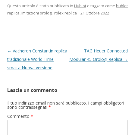
Questo articolo è stato pubblicato in
Hublot
e taggato come
hublot
replica
,
imitazioni orologi
,
rolex replica
il
21 Ottobre 2022
Navigazione
←
Vacheron Constantin replica
TAG Heuer Connected
articolo
tradizionale World Time
Modular 45 Orologi Replica
→
smalta Nuova versione
Lascia un commento
Il tuo indirizzo email non sarà pubblicato.
I campi obbligatori
sono contrassegnati
*
Commento
*