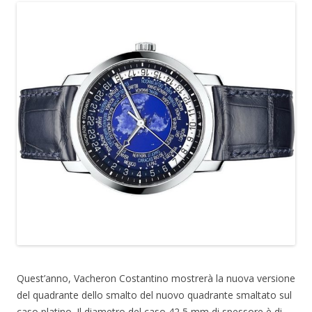
Quest’anno, Vacheron Costantino mostrerà la nuova versione
del quadrante dello smalto del nuovo quadrante smaltato sul
caso platino. Il diametro del caso 42,5 mm di spessore è di