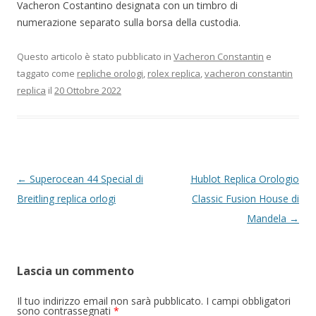
Vacheron Costantino designata con un timbro di
numerazione separato sulla borsa della custodia.
Questo articolo è stato pubblicato in
Vacheron Constantin
e
taggato come
repliche orologi
,
rolex replica
,
vacheron constantin
replica
il
20 Ottobre 2022
Navigazione
←
Superocean 44 Special di
Hublot Replica Orologio
articolo
Breitling replica orlogi
Classic Fusion House di
Mandela
→
Lascia un commento
Il tuo indirizzo email non sarà pubblicato.
I campi obbligatori
sono contrassegnati
*