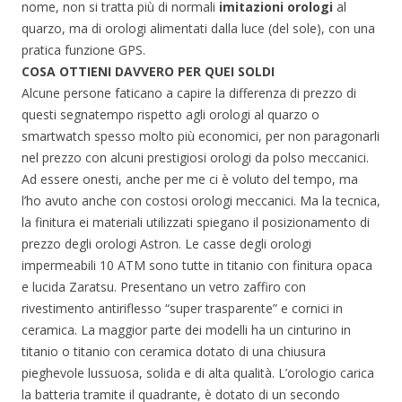
nome, non si tratta più di normali
imitazioni orologi
al
quarzo, ma di orologi alimentati dalla luce (del sole), con una
pratica funzione GPS.
COSA OTTIENI DAVVERO PER QUEI SOLDI
Alcune persone faticano a capire la differenza di prezzo di
questi segnatempo rispetto agli orologi al quarzo o
smartwatch spesso molto più economici, per non paragonarli
nel prezzo con alcuni prestigiosi orologi da polso meccanici.
Ad essere onesti, anche per me ci è voluto del tempo, ma
l’ho avuto anche con costosi orologi meccanici. Ma la tecnica,
la finitura ei materiali utilizzati spiegano il posizionamento di
prezzo degli orologi Astron. Le casse degli orologi
impermeabili 10 ATM sono tutte in titanio con finitura opaca
e lucida Zaratsu. Presentano un vetro zaffiro con
rivestimento antiriflesso “super trasparente” e cornici in
ceramica. La maggior parte dei modelli ha un cinturino in
titanio o titanio con ceramica dotato di una chiusura
pieghevole lussuosa, solida e di alta qualità. L’orologio carica
la batteria tramite il quadrante, è dotato di un secondo