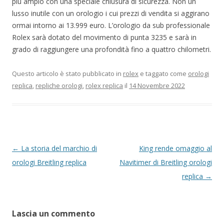
più ampio con una speciale chiusura di sicurezza. Non un
lusso inutile con un orologio i cui prezzi di vendita si aggirano
ormai intorno ai 13.999 euro. L’orologio da sub professionale
Rolex sarà dotato del movimento di punta 3235 e sarà in
grado di raggiungere una profondità fino a quattro chilometri.
Questo articolo è stato pubblicato in
rolex
e taggato come
orologi
replica
,
repliche orologi
,
rolex replica
il
14 Novembre 2022
Navigazione
←
La storia del marchio di
King rende omaggio al
articolo
orologi Breitling replica
Navitimer di Breitling orologi
replica
→
Lascia un commento