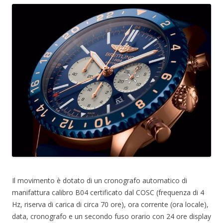
Il movimento è dotato di un cronografo automatico di
manifattura calibro B04 certificato dal COSC (frequenza di 4
Hz, riserva di carica di circa 70 ore), ora corrente (ora locale),
data, cronografo e un secondo fuso orario con 24 ore display