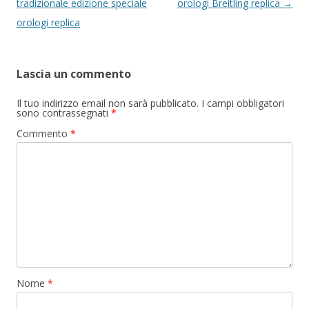
articolo
tradizionale edizione speciale
orologi Breitling replica
→
orologi replica
Lascia un commento
Il tuo indirizzo email non sarà pubblicato.
I campi obbligatori
sono contrassegnati
*
Commento
*
Nome
*