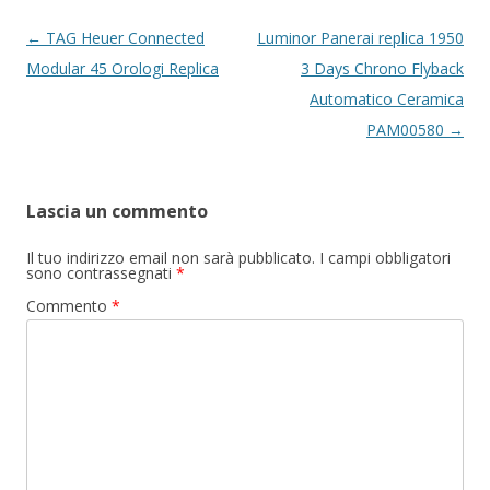
Navigazione
←
TAG Heuer Connected
Luminor Panerai replica 1950
articolo
Modular 45 Orologi Replica
3 Days Chrono Flyback
Automatico Ceramica
PAM00580
→
Lascia un commento
Il tuo indirizzo email non sarà pubblicato.
I campi obbligatori
sono contrassegnati
*
Commento
*